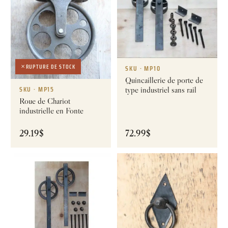
RUPTURE DE STOCK
SKU · MP10
Quincaillerie de porte de
SKU · MP15
type industriel sans rail
Roue de Chariot
industrielle en Fonte
29.19
$
72.99
$