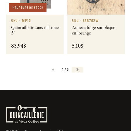
RUPTURE DE STOCK
SKU · MP12
SKU · J88702W
Quincaillerie sans rail roue
Anneau forgé sur plaque
5"
en losange
83.94
$
5.10
$
«
»
1 / 6