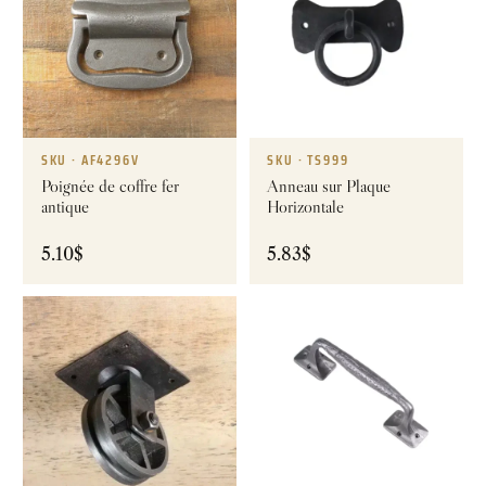
SKU · AF4296V
SKU · TS999
Poignée de coffre fer
Anneau sur Plaque
antique
Horizontale
5.10
$
5.83
$