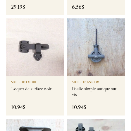
29.19
$
6.56
$
SKU · B1170BB
SKU · J66583W
Loquet de surface noir
Poulie simple antique sur
vis
10.94
$
10.94
$