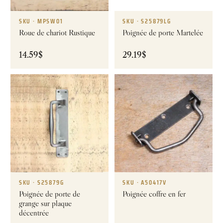
SKU · MPSW01
SKU · S25879LG
Roue de chariot Rustique
Poignée de porte Martelée
14.59
$
29.19
$
SKU · S25879G
SKU · A50417V
Poignée de porte de
Poignée coffre en fer
grange sur plaque
décentrée