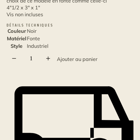
choix de ce modèle en fonte comme
celle-ci
4"1/2 x 3" x 1"
Vis non incluses
DÉTAILS TECHNIQUES
Couleur
Noir
Matériel
Fonte
Style
Industriel
quantité
Ajouter au panier
de
Petit
support
à
tablette
industrielle
5
x
3