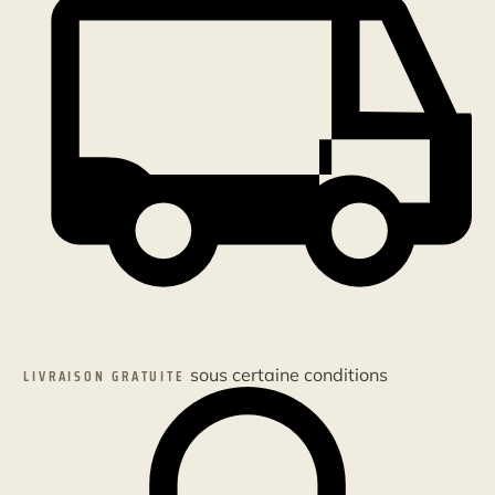
décalé
3/8"
sous certaine conditions
LIVRAISON GRATUITE