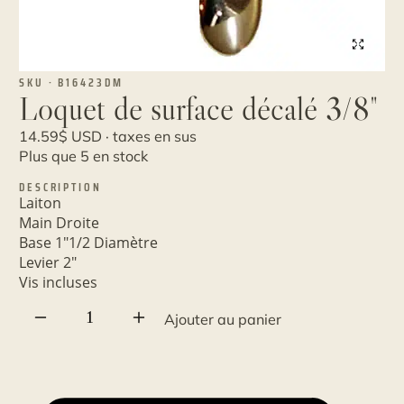
SKU · B16423DM
Loquet de surface décalé 3/8"
14.59
$
USD · taxes en sus
Plus que 5 en stock
DESCRIPTION
Laiton
Main Droite
Base 1"1/2 Diamètre
Levier 2"
Vis incluses
quantité
Ajouter au panier
de
Loquet
de
surface