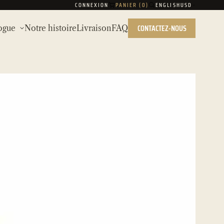
CONNEXION
PANIER (
0
)
ENGLISH
USD
CONTACTEZ-NOUS
ogue
Notre histoire
Livraison
FAQ