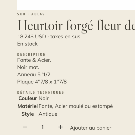
SKU · ADL4V
Heurtoir forgé fleur d
18.24
$
USD · taxes en sus
En stock
DESCRIPTION
Fonte & Acier.
Noir mat.
Anneau 5''1/2
Plaque 4''7/8 x 1''7/8
DÉTAILS TECHNIQUES
Couleur
Noir
Matériel
Fonte, Acier moulé ou estampé
Style
Antique
quantité
Ajouter au panier
de