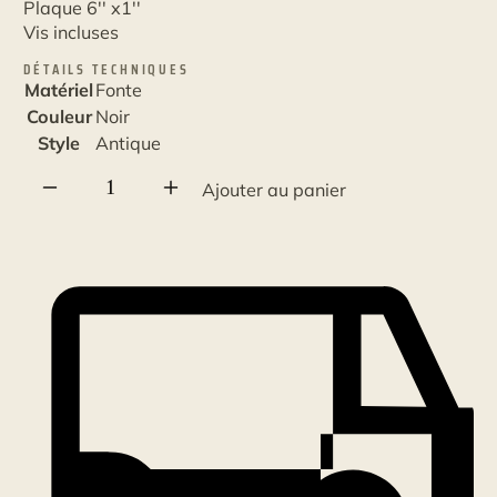
Plaque 6'' x1''
Vis incluses
DÉTAILS TECHNIQUES
Matériel
Fonte
Couleur
Noir
Style
Antique
quantité
Ajouter au panier
de
Bouton
sur
plaque
noir