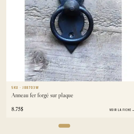
SKU · J88703W
Anneau fer forgé sur plaque
8.75
$
VOIR LA FICHE